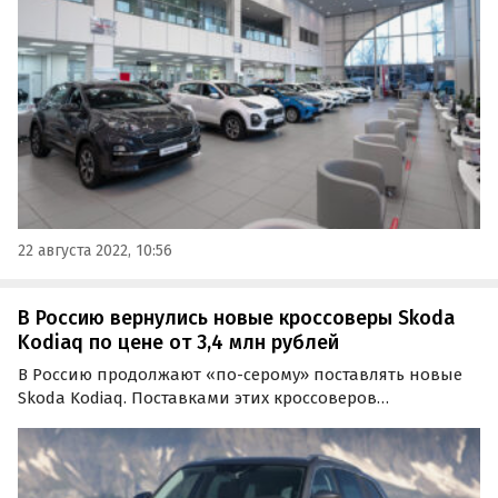
тыс. рублей, фактически оставшись на уровне июня.
22 августа 2022, 10:56
В Россию вернулись новые кроссоверы Skoda
Kodiaq по цене от 3,4 млн рублей
В Россию продолжают «по-серому» поставлять новые
Skoda Kodiaq. Поставками этих кроссоверов
занимаются дилеры, «частники» и
«профессиональные продавцы», а цены на них на
одном из сайтов объявлений на данный момент
стартуют от 3,4 млн рублей, пишут…