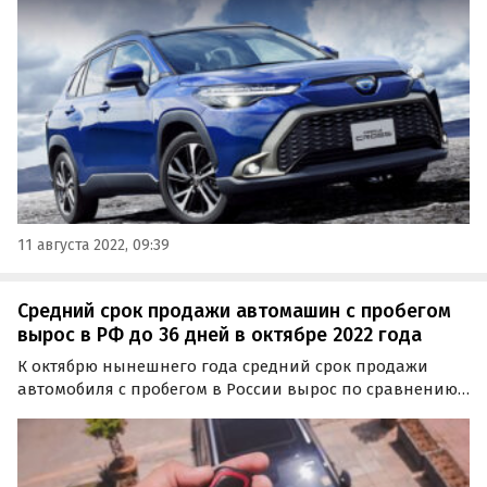
производства бренд до сих пор не успевает
удовлетворить спрос, пишет Nikkei Asia.
11 августа 2022, 09:39
Средний срок продажи автомашин с пробегом
вырос в РФ до 36 дней в октябре 2022 года
К октябрю нынешнего года средний срок продажи
автомобиля с пробегом в России вырос по сравнению с
прошлым годом до 36 дней. Это на 6% или два дня
дольше, чем год назад, пишут «Автоновости дня» со
ссылкой на результаты исследования портала Drom.ru.