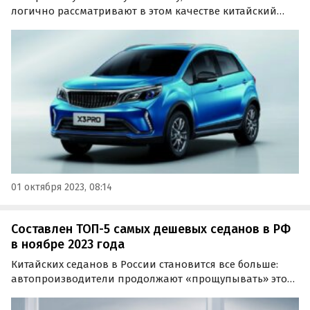
логично рассматривают в этом качестве китайский
кроссовер. Изучив актуальные прайс-листы
автопроизводителей из Поднебесной, портал
«Автоновости дня» составил свежий рейтинг самых
доступных китайских…
01 октября 2023, 08:14
Составлен ТОП-5 самых дешевых седанов в РФ
в ноябре 2023 года
Китайских седанов в России становится все больше:
автопроизводители продолжают «прощупывать» этот
сегмент рынка, стараясь предложить потребителям
свои альтернативы того, к чему они привыкли.