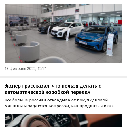
поэтому «выиграть в деньгах» от ожидания точно не
получится.
13 февраля 2022, 12:17
Эксперт рассказал, что нельзя делать с
автоматической коробкой передач
Все больше россиян откладывают покупку новой
машины и задаются вопросом, как продлить жизнь
своему старому железному коню. И тут как нельзя
кстати будет совет эксперта о том, как защитить от
поломок коробку автомат, один из самых