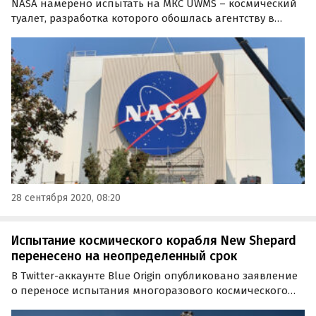
NASA намерено испытать на МКС UWMS – космический
туалет, разработка которого обошлась агентству в
23 000 000 долларов. Если новая система покажет свою
эффективность в условиях мигрогравитации, то в
дальнейшем её планируется использовать на
кораблях…
28 сентября 2020, 08:20
Испытание космического корабля New Shepard
перенесено на неопределенный срок
В Twitter-аккаунте Blue Origin опубликовано заявление
о переносе испытания многоразового космического
корабля New Shepard. Новый срок старта