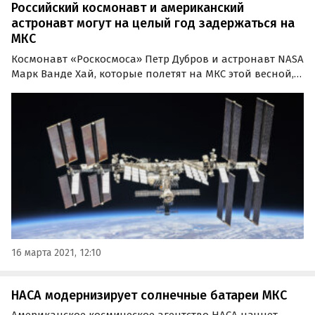
Российский космонавт и американский
астронавт могут на целый год задержаться на
МКС
Космонавт «Роскосмоса» Петр Дубров и астронавт NASA
Марк Ванде Хай, которые полетят на МКС ​​этой весной,
могут провести на станции целый год. Полет, старт
которого назначен на 9 апреля, планируется
осуществить на российском корабле «Союз МС-18»…
16 марта 2021, 12:10
НАСА модернизирует солнечные батареи МКС