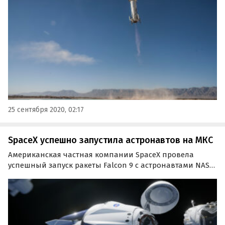
представители компании пообещали назвать
дополнительно.
25 сентября 2020, 02:17
SpaceX успешно запустила астронавтов на МКС
Американская частная компании SpaceX провела
успешный запуск ракеты Falcon 9 с астронавтами NASA
Майкл Хопкинс, Виктор Гловер, Шеннон Уокер и
астронавтом японского агентства аэрокосмических
исследований JAXA Соити Ногути, находящимися в
капсуле Crew…