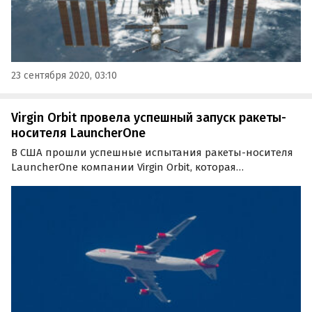
23 сентября 2020, 03:10
Virgin Orbit провела успешный запуск ракеты-
носителя LauncherOne
В США прошли успешные испытания ракеты-носителя
LauncherOne компании Virgin Orbit, которая
принадлежит британскому миллиардеру Ричарду
Бренсону. В ходе полета на орбиту Земли была
выведена группа микроспутников CubeSat.