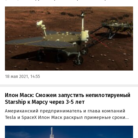
китайский марсоход Zhurong в поездку по поверхности
Марса уже в эти выходные. Начало движения
запланировано в соответствии с программой миссии
Tianwen-1.
18 мая 2021, 14:55
Илон Маск: Сможем запустить непилотируемый
Starship к Марсу через 3-5 лет
Американский предприниматель и глава компаний
Tesla и SpaceX Илон Маск раскрыл примерные сроки
запуска ракеты Starship на Марс. Об этом сообщает РИА
Новости со ссылкой на Financial Times.