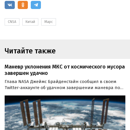
CNSA
Китай
Марс
Читайте также
Маневр уклонения МКС от космического мусора
завершен удачно
Глава NASA Джеймс Брайденстайн сообщил в своем
Twitter-аккаунте об удачном завершении маневра по
уклонению МКС от возможного столкновения с
космическим мусором.