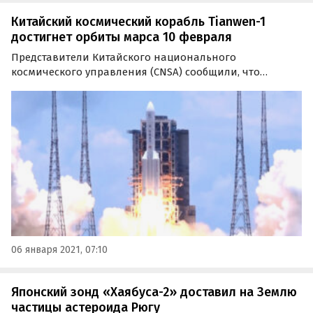
Китайский космический корабль Tianwen-1
достигнет орбиты марса 10 февраля
Представители Китайского национального
космического управления (CNSA) сообщили, что
межпланетная космическая станция Tianwen-1
(«Тяньвень-1»), состоящая из орбитального корабля и
спускаемого аппарата с марсоходом, включила
ускорители и вышла на…
06 января 2021, 07:10
Японский зонд «Хаябуса-2» доставил на Землю
частицы астероида Рюгу