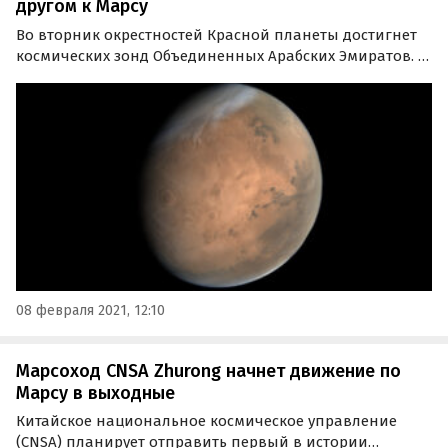
другом к Марсу
Во вторник окрестностей Красной планеты достигнет
космических зонд Объединенных Арабских Эмиратов. В
менее чем 24 часах за ним следует китайская «пара» –
орбитальный модуль в связке с марсоходом.
08 февраля 2021, 12:10
Марсоход CNSA Zhurong начнет движение по
Марсу в выходные
Китайское национальное космическое управление
(CNSA) планирует отправить первый в истории