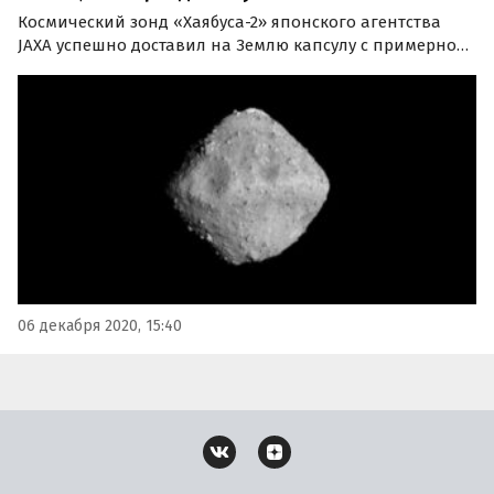
Космический зонд «Хаябуса-2» японского агентства
JAXA успешно доставил на Землю капсулу с примерно
10 граммами грунта астероида Рюгу. Часть
доставленных образцов будет передана NASA,
выступавшему партнером проекта.
06 декабря 2020, 15:40