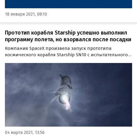
18 января 2021, 08:10
Прототип корабля Starship успешно выполнил
программу полета, но взорвался после посадки
Компания SpaceX произвела запуск прототипа
космического корабля Starship SN10 с испытательного
полигона в Бока-Чика (штат Техас, США) вечером
вечером 3 марта (в России уже наступило 4 марта).
04 марта 2021, 13:56