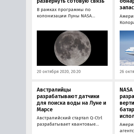
развернуть сотовую связь
обна
запа
В рамках программы по
колонизации Луны NASA
Амери
собирается развернуть на
Колор
естественном спутнике Земли
Боулд
сверхкомпактную сеть LTE/4G.
получ
Планируется, что первая
страт
лунная сотовая сеть начнет
SOFIA,
функционировать уже в конце
водны
2022 года.
прибл
чем п
20 октября 2020, 20:20
26 октя
Австралийцы
NASA
разрабатывают датчики
разр
для поиска воды на Луне и
верт
Марсе
батар
испол
Австралийский стартап Q-Ctrl
разрабатывает квантовые
Амери
датчики для запуска на
агент