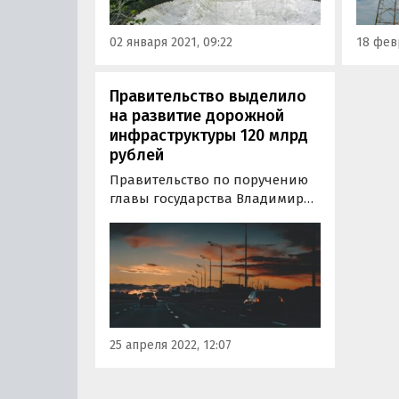
компа
Ванде
02 января 2021, 09:22
18 февр
Правительство выделило
на развитие дорожной
инфраструктуры 120 млрд
рублей
Правительство по поручению
главы государства Владимира
Путина выделило
дополнительные 120 млрд
рублей на развитие дорожной
инфраструктуры страны.
Большую часть в размере 86
млрд рублей направят на
приведение к нормативному
25 апреля 2022, 12:07
состоянию более 2,5 тыс.…