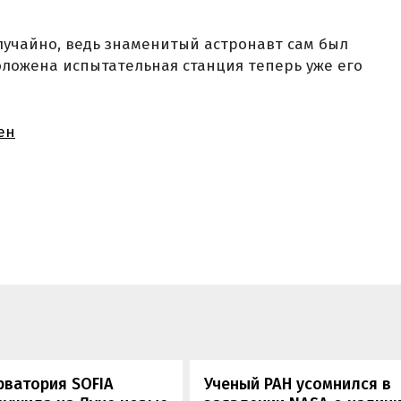
лучайно, ведь знаменитый астронавт сам был
оложена испытательная станция теперь уже его
ен
рватория SOFIA
Ученый РАН усомнился в