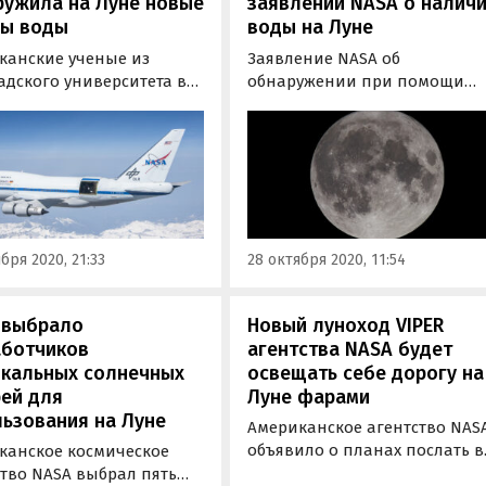
ружила на Луне новые
заявлении NASA о налич
сы воды
воды на Луне
канские ученые из
Заявление NASA об
адского университета в
обнаружении при помощи
ере, анализируя данные,
стратосферной обсерватори
енные при помощи
SOFIA молекул воды на Луне
осферной обсерватории
является всего лишь
 пришли к выводу, что
саморекламой. С таким
х запасов на Луне
мнением выступил директор
изительно вдвое больше,
Института космических
редполагалось ранее.
исследований РАН Анатолий
бря 2020, 21:33
28 октября 2020, 11:54
Петрукович в интервью
агентству РИА…
 выбрало
Новый луноход VIPER
аботчиков
агентства NASA будет
икальных солнечных
освещать себе дорогу на
ей для
Луне фарами
ьзования на Луне
Американское агентство NAS
объявило о планах послать в
канское космическое
2023 году автоматический
ство NASA выбрал пять