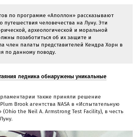
тов по программе «Аполлон» рассказывают
 путешествия человечества на Луну. Эти
рической, археологической и моральной
олжны позаботиться об их защите и
ла член палаты представителей Кендра Хорн в
я по данному поводу.
 таяния ледника обнаружены уникальные
 парламентарии также приняли решение
Plum Brook агентства NASA в «Испытательную
io the Neil A. Armstrong Test Facility), в честь
Луну.