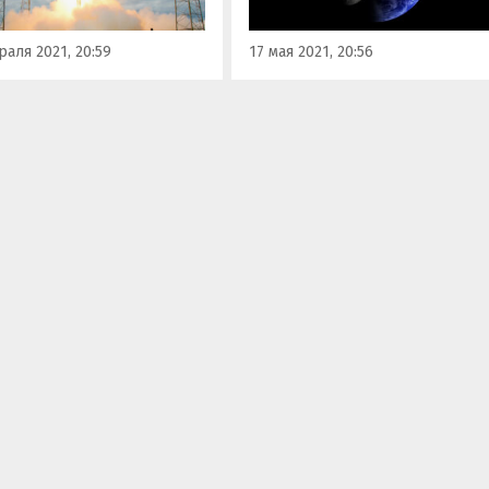
нии SpaceX с базы ВВС
предназначенных для
нберг в Калифорнии.
генерирования кислорода в
аля 2021, 20:59
17 мая 2021, 20:56