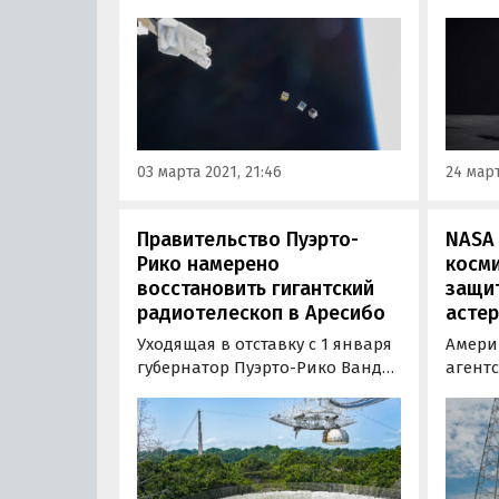
околоземную орбиту, Луну и, в
частн
конечном итоге, на Марс.
будут 
Наноспутники с сенсорами
верти
повышенной
солне
чувствительности,
предн
предназначенных для поиска
устан
воды и минеральных ресурсов,
Луны. 
03 марта 2021, 21:46
24 март
могут…
пресс-
Правительство Пуэрто-
NASA
Рико намерено
косми
восстановить гигантский
защи
радиотелескоп в Аресибо
асте
Уходящая в отставку с 1 января
Амери
губернатор Пуэрто-Рико Ванда
агентс
Васкес Гарсед поддержала
феврал
идею восстановления
запус
знаменитой обсерватории,
двойн
расположенной рядом с
астер
городом Аресибо.
ракеты