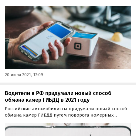
инвест, Тинькофф Банком и Примсоцбанком, стали
доступны к использованию в платежном сервисе Apple
Pay.
20 июля 2021, 12:09
Водители в РФ придумали новый способ
обмана камер ГИБДД в 2021 году
Российские автомобилисты придумали новый способ
обмана камер ГИБДД путем поворота номерных
табличек под определенным углом. Из-за этого
дорожные комплексы фото- и видеофиксации не
узнают некоторые машины и не штрафуют их