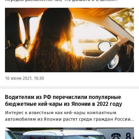
находиться в нем просто невозможно. Журнал «За
рулем» перечислил семь проверенных способов,
позволяющих быстро и эффективно охладить салон
даже в сильную жару.
16 июня 2021, 16:30
Водителям из РФ перечислили популярные
бюджетные кей-кары из Японии в 2022 году
Интерес к известным как кей-кары компактным
автомобилям из Японии растет среди граждан России.
Помимо скромных размеров они ценятся за
маневренность и невысокий расход топлива.