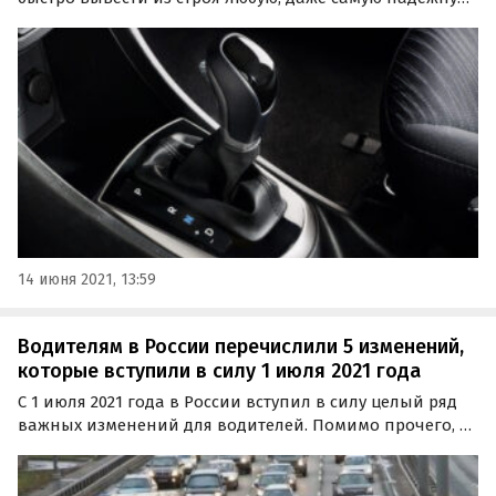
автоматическую трансмиссию. Эксперт журнала «За
рулем» Алексей Ревин назвал семь самых
распространенных ошибок водителей, «убивающих»
АКПП.
14 июня 2021, 13:59
Водителям в России перечислили 5 изменений,
которые вступили в силу 1 июля 2021 года
С 1 июля 2021 года в России вступил в силу целый ряд
важных изменений для водителей. Помимо прочего, с
этого дня ужесточились правила регистрации тюнинга
и проверки ввозимых б/у автомобилей, а также
появился новый способ информирования…