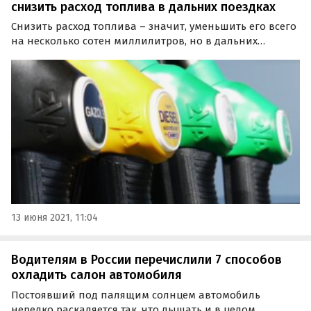
снизить расход топлива в дальних поездках
Снизить расход топлива – значит, уменьшить его всего
на несколько сотен миллилитров, но в дальних
поездках это, очевидно, тоже имеет значение. Семь
самых действенных способов снижения расхода
топлива при поездках «на дальняк» назвала
«Российская…
13 июня 2021, 11:04
Водителям в России перечислили 7 способов
охладить салон автомобиля
Постоявший под палящим солнцем автомобиль
нередко раскаляется так, что дышать и в целом