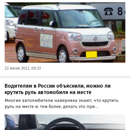
Помимо скромных размеров они ценятся за
маневренность и невысокий расход топлива.
23 июня 2022, 09:33
Водителям в России объяснили, можно ли
крутить руль автомобиля на месте
Многие автолюбители наверняка знают, что крутить
руль на месте и, тем более, делать это при
незапущенном двигателе – нежелательно и вредно для
машины. Так ли это на самом деле, объяснила
«Российская газета».