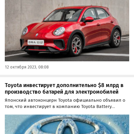
электромобилей. Как сообщают «Автоновости дня», в
России будут представлены две модели: Ora O3 и Ora O3
GT.
12 октября 2023, 08:08
Toyota инвестирует дополнительно $8 млрд в
производство батарей для электромобилей
Японский автоконцерн Toyota официально объявил о
том, что инвестирует в компанию Toyota Battery
Manufacturing (TBMNC) дополнительные 8 млрд
долларов. Ее завод, расположенный Северной
Каролине, занимается производством тяговых батарей
для…