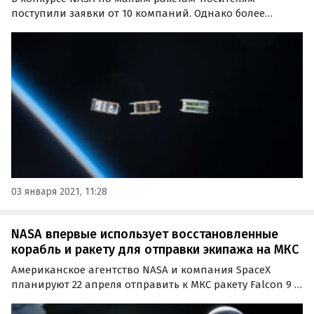
поступили заявки от 10 компаний. Однако более
половины из соискателей были фактически
дисквалифицированы из-за недостаточного опыта
работы в этой сфере или наличия других проблем.
03 января 2021, 11:28
NASA впервые использует восстановленные
корабль и ракету для отправки экипажа на МКС
Американское агентство NASA и компания SpaceX
планируют 22 апреля отправить к МКС ракету Falcon 9 с
космическим кораблем Crew Dragon и четырьмя
астронавтами на борту.