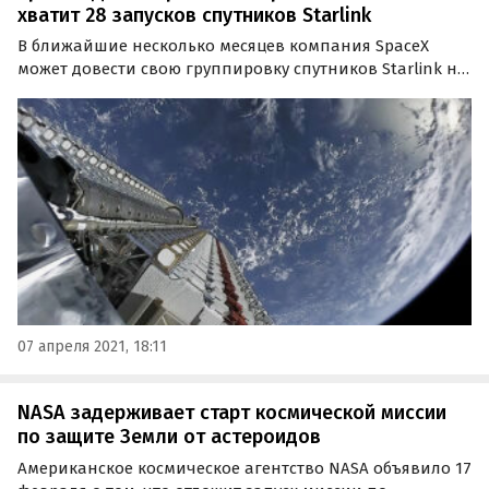
хватит 28 запусков спутников Starlink
В ближайшие несколько месяцев компания SpaceX
может довести свою группировку спутников Starlink на
низкой околоземной орбите до более 1 600 единиц.
Этого может оказаться достаточно, чтобы
развивающаяся услуга широкополосного интернета
достигла…
07 апреля 2021, 18:11
NASA задерживает старт космической миссии
по защите Земли от астероидов
Американское космическое агентство NASA объявило 17