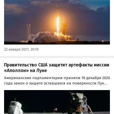
стартового комплекса 40, расположенного на мысе…
22 января 2021, 20:10
Правительство США защитит артефакты миссии
«Аполлон» на Луне
Американские парламентарии приняли 16 декабря 2020
года закон о защите оставшихся на поверхности Луны
артефактов и оборудования, имеющих отношение к
миссии «Аполлон», в рамках которой NASA отправила
на естественный спутник Земли первую
пилотируемую…