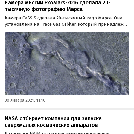
Камера миссии ExoMars-2016 сделала 20-
тысячную фотографию Марса
Камера CaSSIS сделала 20-тысячный кадр Марса. Она
установлена на Trace Gas Orbiter, который принадлежит
миссии ExoMars-2016, организованной Россией
совместно Евросоюзом.
30 января 2021, 11:10
NASA отбирает компании для запуска
сверхмалых космических аппаратов
В конкурсе NASA по малым ракетам-носителям