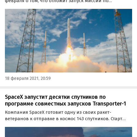
февраля о том, что отложит запуск миссии по
испытанию двойного перенаправления астероидов
(DART) с помощью ракеты-носителя Falcon 9 компании
SpaceX с базы ВВС Ванденберг в Калифорнии.
18 февраля 2021, 20:59
SpaceX запустит десятки спутников по
программе совместных запусков Transporter-1
Компания SpaceX готовит одну из своих ракет-
ветеранов к отправке в космос 143 спутников. Старт
намечен на субботу, 23 января. Уже восьмой по счету
полет двухступенчатого носителя Falcon 9 начнется со