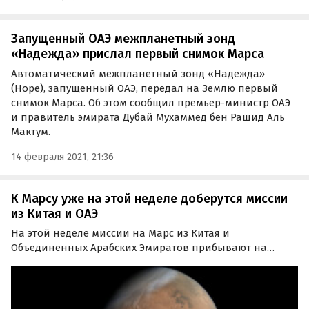
Запущенный ОАЭ межпланетный зонд
«Надежда» прислал первый снимок Марса
Автоматический межпланетный зонд «Надежда»
(Hope), запущенный ОАЭ, передал на Землю первый
снимок Марса. Об этом сообщил премьер-министр ОАЭ
и правитель эмирата Дубай Мухаммед бен Рашид Аль
Мактум.
14 февраля 2021, 21:36
К Марсу уже на этой неделе доберутся миссии
из Китая и ОАЭ
На этой неделе миссии на Марс из Китая и
Объединенных Арабских Эмиратов прибывают на
орбиту вокруг Красной планеты, а на следующей
неделе состоится посадка марсохода NASA Perseverance
(«Настойчивость»).