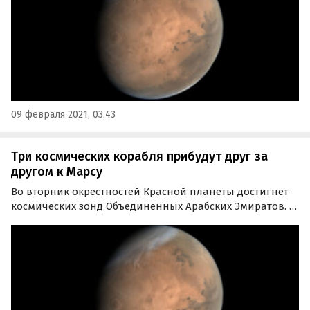
09 февраля 2021, 03:43
Три космических корабля прибудут друг за
другом к Марсу
Во вторник окрестностей Красной планеты достигнет
космических зонд Объединенных Арабских Эмиратов. В
менее чем 24 часах за ним следует китайская «пара» –
орбитальный модуль в связке с марсоходом.