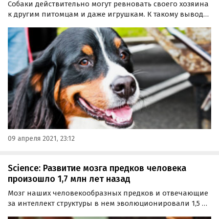
Собаки действительно могут ревновать своего хозяина
к другим питомцам и даже игрушкам. К такому выводу
пришли ученые Оксфордского университета, которые
провели специальный эксперимент с участием 18-ти
собак-добровольцев.
09 апреля 2021, 23:12
Science: Развитие мозга предков человека
произошло 1,7 млн лет назад
Мозг наших человекообразных предков и отвечающие
за интеллект структуры в нем эволюционировали 1,5 –
1,7 млн лет назад, то есть намного позднее, чем