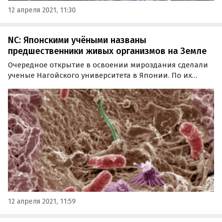
12 апреля 2021, 11:30
NC: Японскими учёными названы
предшественники живых организмов на Земле
Очередное открытие в освоении мироздания сделали
ученые Нагойского университета в Японии. По их
версии, главными предшественниками живых
организмов на Земле были молекулы, больше похожие
на ДНК, а не на РНК, следует из статьи в журнале
Nature…
12 апреля 2021, 11:59