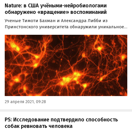
Nature: в США учёными-нейробиологами
обнаружено «вращение» воспоминаний
Ученые Тимоти Бахман и Александра Либби из
Принстонского университета обнаружили уникальное
свойство человеческого мозга. Согласно исследованию,
опубликованному в журнале Nature Neuroscience, он
может буквально «разворачивать» воспоминания о
прошлом…
29 апреля 2021, 09:28
PS: Исследование подтвердило способность
собак ревновать человека