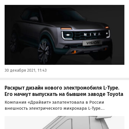
ближайшие пару лет не расскажет о нем – облик
модели будет строго засекречен. Об этом сказал
президент компании Николя Мор в своем новогоднем
поздравлении.
30 декабря 2021, 11:43
Раскрыт дизайн нового электромобиля L-Type.
Его начнут выпускать на бывшем заводе Toyota
Компания «Драйвит» запатентовала в России
внешность электрического микрокара L-Type.
Схематичные рендеры электромобиля, который в 2024
году хотят начать выпускать на бывшем заводе Toyota
в Санкт-Петербурге, «Автоновости дня» нашли в базе…