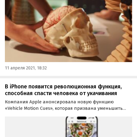
считалось прежде.
11 апреля 2021, 18:32
В iPhone появится революционная функция,
способная спасти человека от укачивания
Компания Apple анонсировала новую функцию
«Vehicle Motion Cues», которая призвана уменьшить
укачивание при использовании iPhone или iPad в
движущихся транспортных средствах. Она должна
появиться в мобильных устройствах Apple позднее в
этом году.