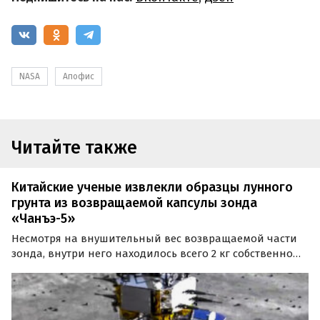
NASA
Апофис
Читайте также
Китайские ученые извлекли образцы лунного
грунта из возвращаемой капсулы зонда
«Чанъэ-5»
Несмотря на внушительный вес возвращаемой части
зонда, внутри него находилось всего 2 кг собственно
ископаемого материала. Извлечение горсти лунного
грунта ознаменовало успешное окончание 23-дневной
миссии китайского аппарата «Чанъэ-5» (Chang’e-5)…