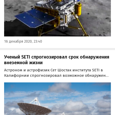
16 декабря 2020, 23:40
Ученый SETI спрогнозировал срок обнаружения
внеземной жизни
Астроном и астрофизик Сет Шостак института SETI в
Калифорнии спрогнозировал возможное обнаружение
внеземной жизни к 2036 году. В качестве обоснования в
интервью порталу The Debrief он сослался на закон
Мура.