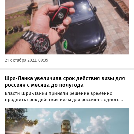
ссылкой на результаты исследования портала Drom.ru.
21 октября 2022, 09:35
Шри-Ланка увеличила срок действия визы для
россиян с месяца до полугода
Власти Шри-Ланки приняли решение временно
продлить срок действия визы для россиян с одного
месяца до шести. Действие нового режима продлится
до 25 июня следующего года, сообщает РИА «Новости»
со ссылкой на письмо министерства туризма Шри-
Ланки…