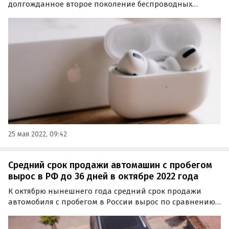
долгожданное второе поколение беспроводных
наушников AirPods Pro. Запуску не помешают даже
проблемы с поставками из-за новой вспышки
коронавирусной инфекции в Китае, в связи с чем в
регионе были введены…
25 мая 2022, 09:42
Средний срок продажи автомашин с пробегом
вырос в РФ до 36 дней в октябре 2022 года
К октябрю нынешнего года средний срок продажи
автомобиля с пробегом в России вырос по сравнению с
прошлым годом до 36 дней. Это на 6% или два дня
дольше, чем год назад, пишут «Автоновости дня» со